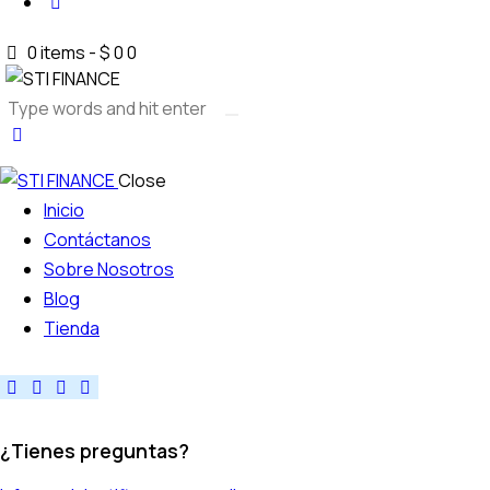
0 items
-
$ 0
0
Close
Inicio
Contáctanos
Sobre Nosotros
Blog
Tienda
facebook-
instagram
youtube
note
1
¿Tienes preguntas?