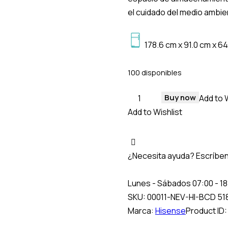
el cuidado del medio ambie
178.6 cm x 91.0 cm x 6
100 disponibles
NEVERA
Buy now
Add to 
BCD
Add to Wishlist
518
LITROS
NOFROST
¿Necesita ayuda? Escríbe
cantidad
Lunes - Sábados 07:00 - 18
SKU:
00011-NEV-HI-BCD 518
Marca:
Hisense
Product ID