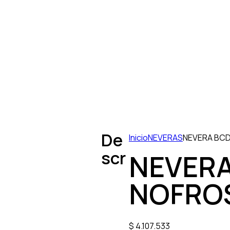
De
Inicio
NEVERAS
NEVERA BCD
scr
NEVERA
NOFRO
$
4.107.533