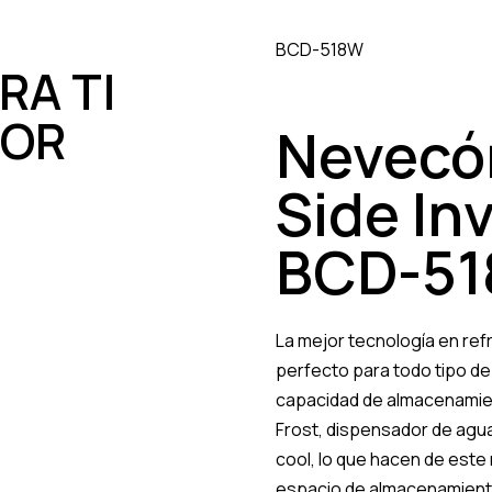
BCD-518W
RA TI
DOR
Nevecón
Side Inv
BCD-5
La mejor tecnología en ref
perfecto para todo tipo de
capacidad de almacenamient
Frost, dispensador de agua 
cool, lo que hacen de este
espacio de almacenamiento