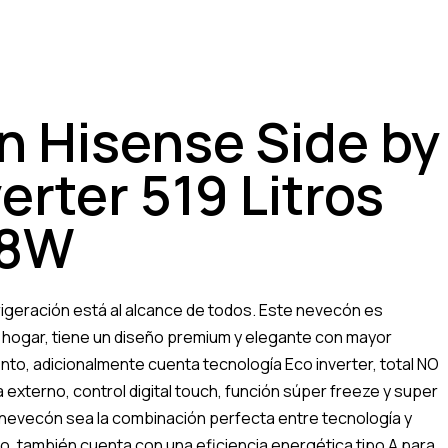
 Hisense Side by
erter 519 Litros
18W
rigeración está al alcance de todos. Este nevecón es
 hogar, tiene un diseño premium y elegante con mayor
o, adicionalmente cuenta tecnología Eco inverter, total NO
externo, control digital touch, función súper freeze y super
 nevecón sea la combinación perfecta entre tecnología y
, también cuenta con una eficiencia energética tipo A para