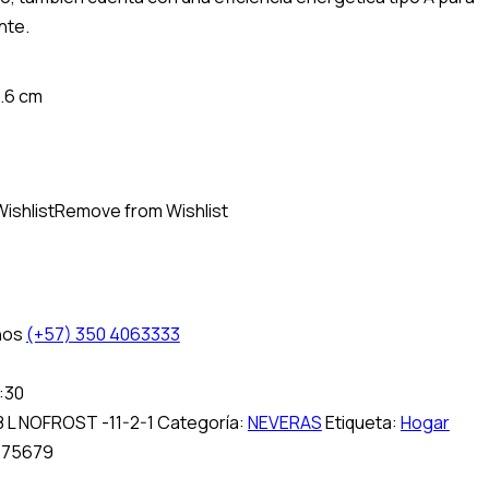
nte.
4.6 cm
Wishlist
Remove from Wishlist
nos
(+57) 350 4063333
:30
 L NOFROST -11-2-1
Categoría:
NEVERAS
Etiqueta:
Hogar
:
75679