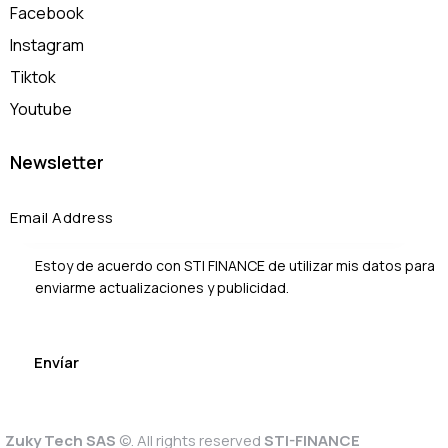
Facebook
Instagram
Tiktok
Youtube
Newsletter
Estoy de acuerdo con STI FINANCE de utilizar mis datos para
enviarme actualizaciones y publicidad.
Zuky Tech SAS
©. All rights reserved
STI-FINANCE