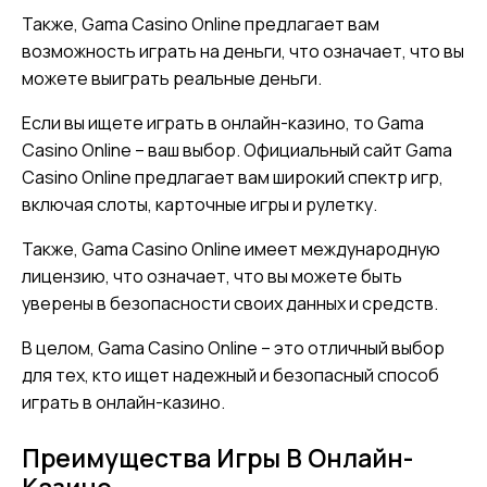
Также, Gama Casino Online предлагает вам
возможность играть на деньги, что означает, что вы
можете выиграть реальные деньги.
Если вы ищете играть в онлайн-казино, то Gama
Casino Online – ваш выбор. Официальный сайт Gama
Casino Online предлагает вам широкий спектр игр,
включая слоты, карточные игры и рулетку.
Также, Gama Casino Online имеет международную
лицензию, что означает, что вы можете быть
уверены в безопасности своих данных и средств.
В целом, Gama Casino Online – это отличный выбор
для тех, кто ищет надежный и безопасный способ
играть в онлайн-казино.
Преимущества Игры В Онлайн-