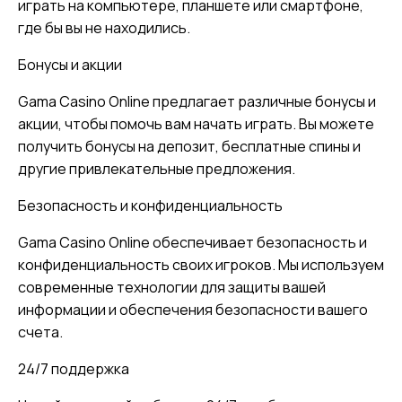
играть на компьютере, планшете или смартфоне,
где бы вы не находились.
Бонусы и акции
Gama Casino Online предлагает различные бонусы и
акции, чтобы помочь вам начать играть. Вы можете
получить бонусы на депозит, бесплатные спины и
другие привлекательные предложения.
Безопасность и конфиденциальность
Gama Casino Online обеспечивает безопасность и
конфиденциальность своих игроков. Мы используем
современные технологии для защиты вашей
информации и обеспечения безопасности вашего
счета.
24/7 поддержка