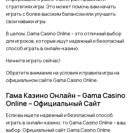
стратегиях игры. Это может помочь вам начать
играть с более высоким балансом или улучшить
свои навыки игры.
В целом, Gama Casino Online – это отличный выбор
для игроков, которые ищут надежный и безопасный
способ играть в онлайн-казино.
Начните играть сейчас!
Обратите внимание на условия и правила игры на
официальном сайте Gama Casino Online.
Гама Казино Онлайн – Gama Casino
Online – Официальный Сайт
Если вы ищете надежный и безопасный способ
играть в онлайн-казино, то Gama Casino Online – ваш
выбор. Официальный сайт Gama Casino Online