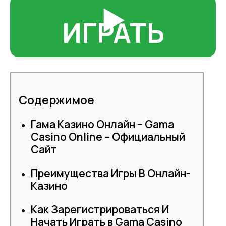
▶️
ИГРАТЬ
Содержимое
Гама Казино Онлайн – Gama
Casino Online – Официальный
Сайт
Преимущества Игры В Онлайн-
Казино
Как Зарегистрироваться И
Начать Играть в Gama Casino