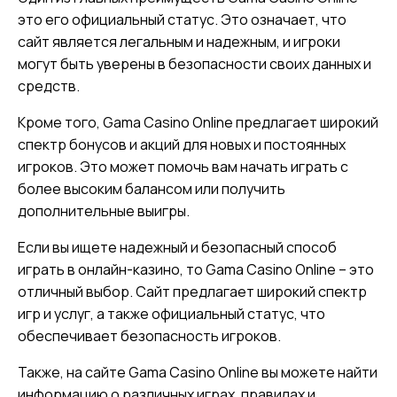
это его официальный статус. Это означает, что
сайт является легальным и надежным, и игроки
могут быть уверены в безопасности своих данных и
средств.
Кроме того, Gama Casino Online предлагает широкий
спектр бонусов и акций для новых и постоянных
игроков. Это может помочь вам начать играть с
более высоким балансом или получить
дополнительные выигры.
Если вы ищете надежный и безопасный способ
играть в онлайн-казино, то Gama Casino Online – это
отличный выбор. Сайт предлагает широкий спектр
игр и услуг, а также официальный статус, что
обеспечивает безопасность игроков.
Также, на сайте Gama Casino Online вы можете найти
информацию о различных играх, правилах и