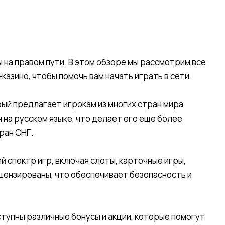
ы на правом пути. В этом обзоре мы рассмотрим все
азино, чтобы помочь вам начать играть в сети.
рый предлагает игрокам из многих стран мира
 на русском языке, что делает его еще более
ран СНГ.
й спектр игр, включая слоты, карточные игры,
ицензированы, что обеспечивает безопасность и
ступны различные бонусы и акции, которые помогут