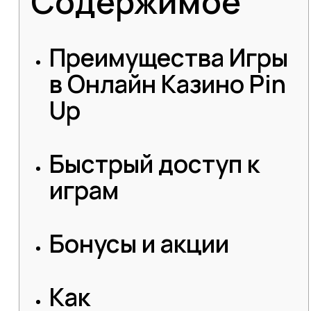
Содержимое
Преимущества Игры
в Онлайн Казино Pin
Up
Быстрый доступ к
играм
Бонусы и акции
Как