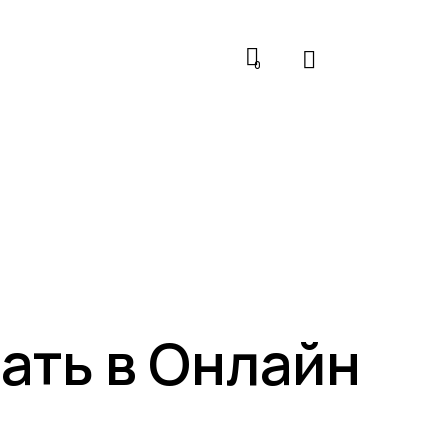
0
ать в Онлайн