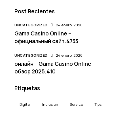
Post Recientes
UNCATEGORIZED
24 enero, 2026
Gama Casino Online –
официальный сайт.4733
UNCATEGORIZED
24 enero, 2026
онлайн – Gama Casino Online –
обзор 2025.410
Etiquetas
Digital
Inclusión
Service
Tips