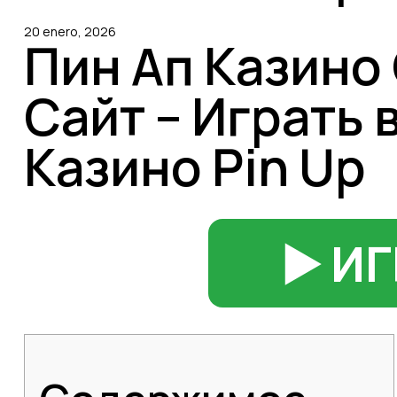
20 enero, 2026
Пин Ап Казин
Сайт – Играть 
Казино Pin Up
▶️ И