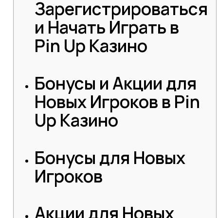
Зарегистрироваться
и Начать Играть в
Pin Up Казино
Бонусы и Акции для
Новых Игроков в Pin
Up Казино
Бонусы для Новых
Игроков
Акции для Новых