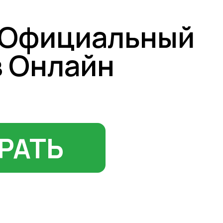
о Официальный
в Онлайн
ГРАТЬ