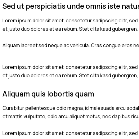
Sed ut perspiciatis unde omnis iste natu
Lorem ipsum dolor sit amet, consetetur sadipscing elitr, se
et justo duo dolores et ea rebum. Stet clita kasd gubergren
Aliquam laoreet sed neque ac vehicula. Cras congue eros nec 
Lorem ipsum dolor sit amet, consetetur sadipscing elitr, se
et justo duo dolores et ea rebum. Stet clita kasd gubergren
Aliquam quis lobortis quam
Curabitur pellentesque odio magna, id malesuada arcu sodale
et mattis vulputate, odio arcu aliquet metus, nec dapibus risu
Lorem ipsum dolor sit amet, consetetur sadipscing elitr, se