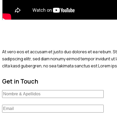
At vero eos et accusam et justo duo dolores et ea rebum. St
sadipscing elitr, sed diam nonumy eirmod tempor invidunt ut
clita kasd gubergren, no sea takimata sanctus est Lorem ipsu
Get in Touch