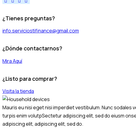
facebook-
instagram
youtube
note
1
¿Tienes preguntas?
info.serviciostifinance@gmail.com
¿Dónde contactarnos?
Mira Aquí
¿Listo para comprar?
Visita la tienda
Mauris eu nisi eget nisi imperdiet vestibulum. Nunc sodales ve
turpis enim volutpSectetur adipiscing elit, sed do eiusm onsec
adipiscing elit, adipiscing elit, sed do.