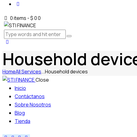
0 items
-
$ 0
0
Household devic
Home
All Services
...
Household devices
Close
Inicio
Contáctanos
Sobre Nosotros
Blog
Tienda