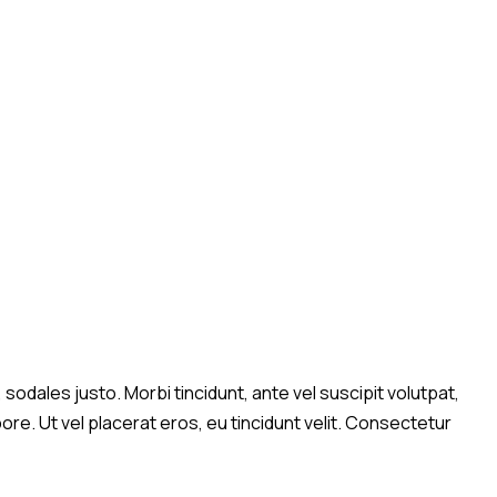
sodales justo. Morbi tincidunt, ante vel suscipit volutpat,
ore. Ut vel placerat eros, eu tincidunt velit. Consectetur